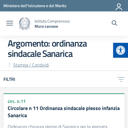
Vai ai contenuti
Vai al menu di navigazione
Vai al footer
Ministero dell'Istruzione e del Merito
Istituto Comprensivo
Muro Leccese
Argomento: ordinanza
Apr
sindacale Sanarica
Stampa / Condividi
FILTRI
circ. n.11
Circolare n 11 Ordinanza sindacale plesso infanzia
Sanarica
Ordinanza chiusura plesso di Sanarica per la giornata