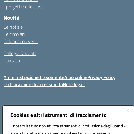
I progetti delle classi
Novità
Le notizie
Le circolari
Calendario eventi
Collegio Docenti
Contatti
Amministrazione trasparente
Albo online
Privacy Policy
Dichiarazione di accessibilità
Note legali
Indirizzo:
Via Martiri d'Otranto - 73036 Muro Leccese (LE)
Centralino:
Cookies e altri strumenti di tracciamento
+39 0836.341064
Email:
leic81300l@istruzione.it
Posta elettronica certificata (PEC):
leic81300l@pec.istruzione.it
Il nostro Istituto non utilizza strumenti di profilazione degli utenti -
Codice fiscale: 92012610751
sono utilizzati esclusivamente cookies tecnici necessari al