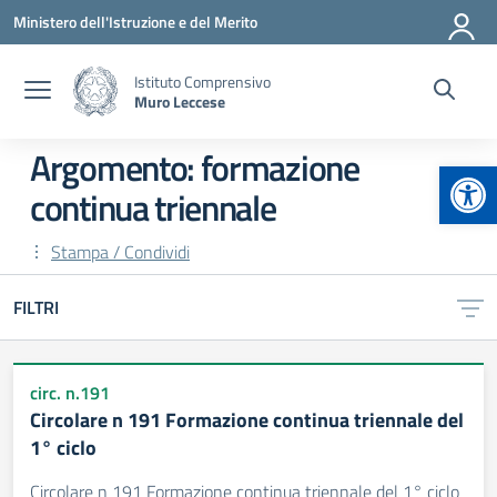
Vai ai contenuti
Vai al menu di navigazione
Vai al footer
Ministero dell'Istruzione e del Merito
Istituto Comprensivo
Muro Leccese
Argomento: formazione
Apr
continua triennale
Stampa / Condividi
FILTRI
circ. n.191
Circolare n 191 Formazione continua triennale del
1° ciclo
Circolare n 191 Formazione continua triennale del 1° ciclo