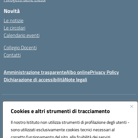
Novità
Le notizie
Le circolari
Calendario eventi
Collegio Docenti
Contatti
Amministrazione trasparente
Albo online
Privacy Policy
Dichiarazione di accessibilità
Note legali
Indirizzo:
Via Martiri d'Otranto - 73036 Muro Leccese (LE)
Centralino:
Cookies e altri strumenti di tracciamento
+39 0836.341064
Email:
leic81300l@istruzione.it
Posta elettronica certificata (PEC):
leic81300l@pec.istruzione.it
Il nostro Istituto non utilizza strumenti di profilazione degli utenti -
Codice fiscale: 92012610751
sono utilizzati esclusivamente cookies tecnici necessari al
Codice meccanografico:
LEIC81300L
corretto funzionamento del sito, alla fruibilità dei servizi