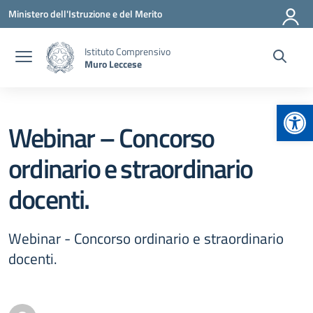
Vai ai contenuti
Vai al menu di navigazione
Vai al footer
Ministero dell'Istruzione e del Merito
Istituto Comprensivo
Muro Leccese
Apr
Webinar – Concorso
ordinario e straordinario
docenti.
Webinar - Concorso ordinario e straordinario
docenti.