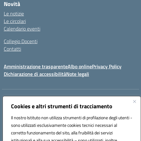
Novità
Le notizie
Le circolari
Calendario eventi
Collegio Docenti
Contatti
Amministrazione trasparente
Albo online
Privacy Policy
Dichiarazione di accessibilità
Note legali
Indirizzo:
Via Martiri d'Otranto - 73036 Muro Leccese (LE)
Centralino:
Cookies e altri strumenti di tracciamento
+39 0836.341064
Email:
leic81300l@istruzione.it
Posta elettronica certificata (PEC):
leic81300l@pec.istruzione.it
Il nostro Istituto non utilizza strumenti di profilazione degli utenti -
Codice fiscale: 92012610751
sono utilizzati esclusivamente cookies tecnici necessari al
Codice meccanografico:
LEIC81300L
corretto funzionamento del sito, alla fruibilità dei servizi
Codice unico di fatturazione (CUF): UF1W44
istituzionali e alla sua accessibilità – sono utilizzati, inoltre,