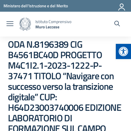
Vai ai contenuti
Vai al menu di navigazione
Vai al footer
Ministero dell'Istruzione e del Merito
Istituto Comprensivo
Muro Leccese
ODA N.8196389 CIG
Apr
B4561BC40D PROGETTO
M4C1I2.1-2023-1222-P-
37471 TITOLO “Navigare con
successo verso la transizione
digitale” CUP:
H64D23003740006 EDIZIONE
LABORATORIO DI
FORMAZIONE SUL CAMPO