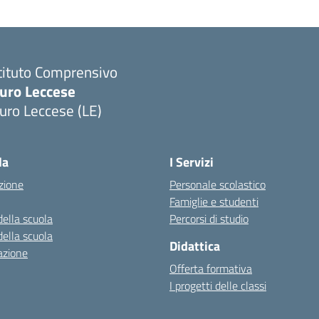
tituto Comprensivo
uro Leccese
uro Leccese (LE)
Visita la pagina iniziale della scuola
la
I Servizi
zione
Personale scolastico
Famiglie e studenti
della scuola
Percorsi di studio
della scuola
Didattica
azione
Offerta formativa
I progetti delle classi