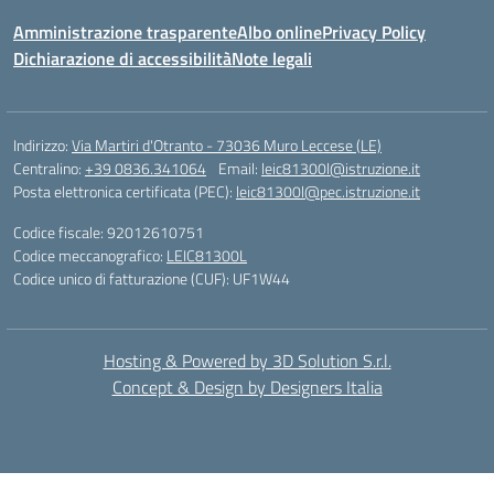
Amministrazione trasparente
Albo online
Privacy Policy
Dichiarazione di accessibilità
Note legali
Indirizzo:
Via Martiri d'Otranto - 73036 Muro Leccese (LE)
Centralino:
+39 0836.341064
Email:
leic81300l@istruzione.it
Posta elettronica certificata (PEC):
leic81300l@pec.istruzione.it
Codice fiscale: 92012610751
Codice meccanografico:
LEIC81300L
Codice unico di fatturazione (CUF): UF1W44
Hosting & Powered by 3D Solution S.r.l.
Concept & Design by Designers Italia