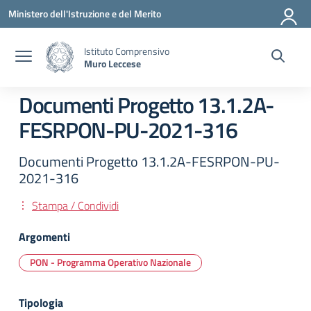
Vai ai contenuti
Vai al menu di navigazione
Vai al footer
Ministero dell'Istruzione e del Merito
Istituto Comprensivo
Muro Leccese
Documenti Progetto 13.1.2A-
FESRPON-PU-2021-316
Documenti Progetto 13.1.2A-FESRPON-PU-
2021-316
Stampa / Condividi
Argomenti
PON - Programma Operativo Nazionale
Tipologia