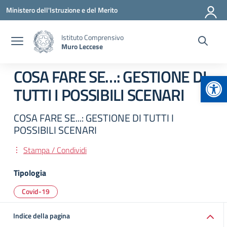
Vai ai contenuti
Vai al menu di navigazione
Vai al footer
Ministero dell'Istruzione e del Merito
Istituto Comprensivo
Muro Leccese
COSA FARE SE…: GESTIONE DI
Apr
TUTTI I POSSIBILI SCENARI
COSA FARE SE...: GESTIONE DI TUTTI I
POSSIBILI SCENARI
Stampa / Condividi
Tipologia
Covid-19
Indice della pagina