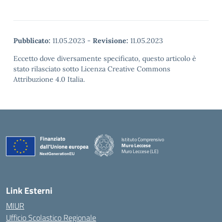
Pubblicato:
11.05.2023
-
Revisione:
11.05.2023
Eccetto dove diversamente specificato, questo articolo è
stato rilasciato sotto Licenza Creative Commons
Attribuzione 4.0 Italia.
Istituto Comprensivo
Muro Leccese
Muro Leccese (LE)
— Visita la pagina iniziale della scuola
Link Esterni
MIUR
Ufficio Scolastico Regionale