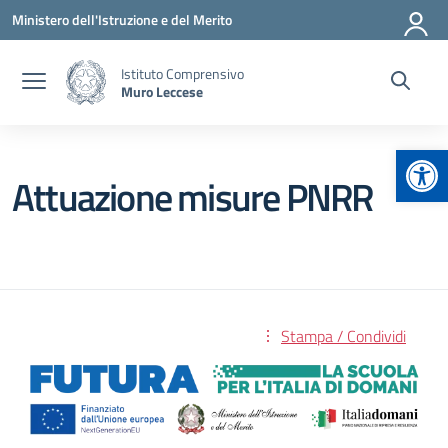
Vai ai contenuti
Vai al menu di navigazione
Vai al footer
Ministero dell'Istruzione e del Merito
Istituto Comprensivo
Muro Leccese
Apr
Attuazione misure PNRR
Stampa / Condividi