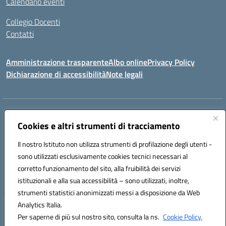
Calendario eventi
Collegio Docenti
Contatti
Amministrazione trasparente
Albo online
Privacy Policy
Dichiarazione di accessibilità
Note legali
Indirizzo:
Via Martiri d'Otranto - 73036 Muro Leccese (LE)
Centralino:
Cookies e altri strumenti di tracciamento
+39 0836.341064
Email:
leic81300l@istruzione.it
Posta elettronica certificata (PEC):
leic81300l@pec.istruzione.it
Il nostro Istituto non utilizza strumenti di profilazione degli utenti -
Codice fiscale: 92012610751
sono utilizzati esclusivamente cookies tecnici necessari al
Codice meccanografico:
LEIC81300L
corretto funzionamento del sito, alla fruibilità dei servizi
Codice unico di fatturazione (CUF): UF1W44
istituzionali e alla sua accessibilità – sono utilizzati, inoltre,
strumenti statistici anonimizzati messi a disposizione da Web
Analytics Italia.
Hosting & Powered by 3D Solution S.r.l.
Per saperne di più sul nostro sito, consulta la ns.
Cookie Policy.
Concept & Design by Designers Italia