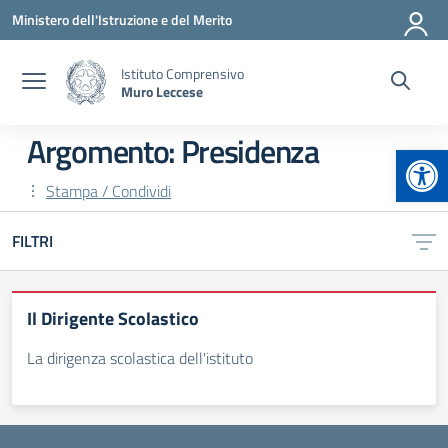
Vai ai contenuti
Vai al menu di navigazione
Vai al footer
Ministero dell'Istruzione e del Merito
Istituto Comprensivo
Muro Leccese
Argomento: Presidenza
Apr
Stampa / Condividi
FILTRI
Il Dirigente Scolastico
La dirigenza scolastica dell'istituto